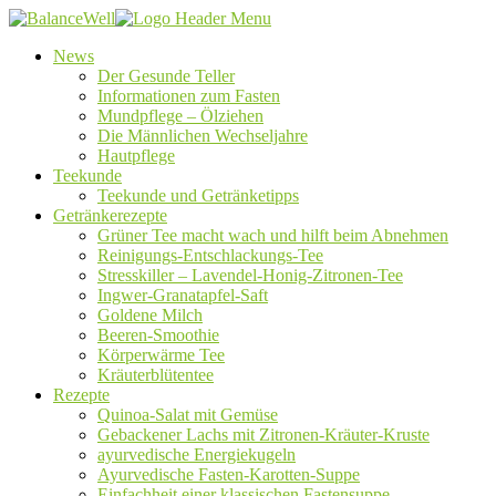
News
Der Gesunde Teller
Informationen zum Fasten
Mundpflege – Ölziehen
Die Männlichen Wechseljahre
Hautpflege
Teekunde
Teekunde und Getränketipps
Getränkerezepte
Grüner Tee macht wach und hilft beim Abnehmen
Reinigungs-Entschlackungs-Tee
Stresskiller – Lavendel-Honig-Zitronen-Tee
Ingwer-Granatapfel-Saft
Goldene Milch
Beeren-Smoothie
Körperwärme Tee
Kräuterblütentee
Rezepte
Quinoa-Salat mit Gemüse
Gebackener Lachs mit Zitronen-Kräuter-Kruste
ayurvedische Energiekugeln
Ayurvedische Fasten-Karotten-Suppe
Einfachheit einer klassischen Fastensuppe