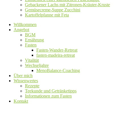
Gebackener Lachs mit Zitronen-Kräuter-Kruste
Gemüsecreme-Suppe Zucchini
Kartoffelpfanne mit Feta
Willkommen
Angebot
BGM
Ernährung
Fasten
Fasten-Wander-Retreat
fasten-madeira-retreat
Vitalität
Wechseljahre
MenoBalance-Coaching
Über mich
Wissenwertes
Rezepte
Teekunde und Getränketipps
Informationen zum Fasten
Kontakt