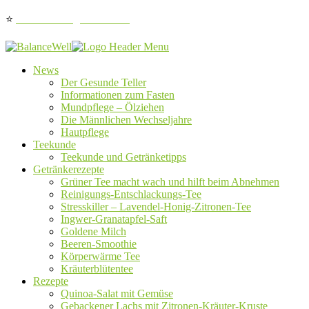
⭐
Jetzt auf Google bewerten
News
Der Gesunde Teller
Informationen zum Fasten
Mundpflege – Ölziehen
Die Männlichen Wechseljahre
Hautpflege
Teekunde
Teekunde und Getränketipps
Getränkerezepte
Grüner Tee macht wach und hilft beim Abnehmen
Reinigungs-Entschlackungs-Tee
Stresskiller – Lavendel-Honig-Zitronen-Tee
Ingwer-Granatapfel-Saft
Goldene Milch
Beeren-Smoothie
Körperwärme Tee
Kräuterblütentee
Rezepte
Quinoa-Salat mit Gemüse
Gebackener Lachs mit Zitronen-Kräuter-Kruste