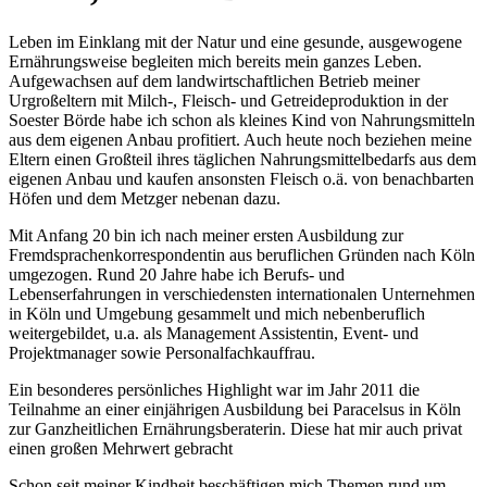
Leben im Einklang mit der Natur und eine gesunde, ausgewogene
Ernährungsweise begleiten mich bereits mein ganzes Leben.
Aufgewachsen auf dem landwirtschaftlichen Betrieb meiner
Urgroßeltern mit Milch-, Fleisch- und Getreideproduktion in der
Soester Börde habe ich schon als kleines Kind von Nahrungsmitteln
aus dem eigenen Anbau profitiert. Auch heute noch beziehen meine
Eltern einen Großteil ihres täglichen Nahrungsmittelbedarfs aus dem
eigenen Anbau und kaufen ansonsten Fleisch o.ä. von benachbarten
Höfen und dem Metzger nebenan dazu.
Mit Anfang 20 bin ich nach meiner ersten Ausbildung zur
Fremdsprachenkorrespondentin aus beruflichen Gründen nach Köln
umgezogen. Rund 20 Jahre habe ich Berufs- und
Lebenserfahrungen in verschiedensten internationalen Unternehmen
in Köln und Umgebung gesammelt und mich nebenberuflich
weitergebildet, u.a. als Management Assistentin, Event- und
Projektmanager sowie Personalfachkauffrau.
Ein besonderes persönliches Highlight war im Jahr 2011 die
Teilnahme an einer einjährigen Ausbildung bei Paracelsus in Köln
zur Ganzheitlichen Ernährungsberaterin. Diese hat mir auch privat
einen großen Mehrwert gebracht
Schon seit meiner Kindheit beschäftigen mich Themen rund um