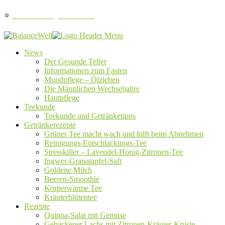
⭐
Jetzt auf Google bewerten
News
Der Gesunde Teller
Informationen zum Fasten
Mundpflege – Ölziehen
Die Männlichen Wechseljahre
Hautpflege
Teekunde
Teekunde und Getränketipps
Getränkerezepte
Grüner Tee macht wach und hilft beim Abnehmen
Reinigungs-Entschlackungs-Tee
Stresskiller – Lavendel-Honig-Zitronen-Tee
Ingwer-Granatapfel-Saft
Goldene Milch
Beeren-Smoothie
Körperwärme Tee
Kräuterblütentee
Rezepte
Quinoa-Salat mit Gemüse
Gebackener Lachs mit Zitronen-Kräuter-Kruste